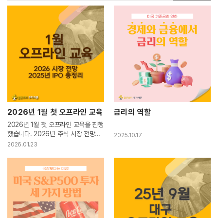
매로 포트폴리오 투자가 가능합니다.투자는 잃지 않는 게 가장 중요합니
다. 잃지 않기 위해서는 한 군데 집중 투자하는 것이 아니라 분산 투자를
해야합니다. 하지만 여러 종목이나 투자상품이 나눠서 투자하는 건 생각
보다 노력과 에너지, 공부가 필요합니다. 6~8종목을 직접 공부하고 찾
아서 고르고 투자하는 건 정말 쉽지 않고요. 자문사에서는 일괄매수/일
괄매도를 통해 비교적 손쉽게 포트폴리오 투자를 하실 수 있습니다.셋째,
주식, 채권, 리츠, Commodity 등 6~8개 투자상품에 분산 투자합니
다. 절대적인 투자상품은 없습니다. 시황에 따라 전략적으로 비율을 조정
하며 최대한 원금을 잃지 않게 투자하는 것이 중요합니다. 상승장에서는
주식에 100% 투자하는 플랜보다 수익률이 조금 부족할 수 있지만 하락
장에서는 채권을 비롯해 리츠, Commodity 상품들이 반대의 움직임을
보여주기 때문에 하락 방어력이 뛰어납니다. 장기 투자의 핵심은 포트폴
2026년 1월 첫 오프라인 교육
금리의 역할
리오 분산투자를 통해 위험을 최소화하는 것입니다.넷째, 2/5/8/11월 분
2026년 1월 첫 오프라인 교육을 진행
기당 리밸런싱이 진행됩니다.정기적인 리밸런싱을 통해 가격이 상승해
했습니다. 2026년 주식 시장 전망과
비중이 확대된 투자상품은 비중을 축소하고, 가격이 하락해 비중이 축소
2025.10.17
2025년 IPO 총정리 교육을 진행했는
된 투자상품은 비중을 확대합니다. 이 과정을 통해 평가금액으로만 머물
2026.01.23
데요, 추운 날씨에도 불구하고 여러 F
러 있던 수익금을 환원시켜 실제 투자수익률을 개선합니다. 리밸런싱을
A님들이 참석해 주시어 뜨거운 열기
통해 투자수익률을 향상시키고, 투자위험은 축소해 투자성과의 지표인
속에 교육이 진행되었습니다.2026년
'위험 대비 수익률(샤프비율)'을 끌어올립니다.다섯째, 고객님들에게 매
분기마다 오프라인 교육을 진행할 계
월 수익률 자료가 발송됩니다.현재 연금저축 5개 MP, 퇴직연금 5개 M
획입니다.교육과 관련...
P, 일반투자 7개 MP에 대해 표준 수익률 자료인 Fact Sheet를 보내드
립니다. 전월 리뷰와 익월 시장전망과 함께 포트폴리오 성과를 보내드리
기 때문에 직접 시장과 투자 상황을 확인하실 수 있습니다. 매월 말일 기
준으로 다음 달 2~3영업일에 발송됩니다.여섯째, 맞춤형 상품으로 원하