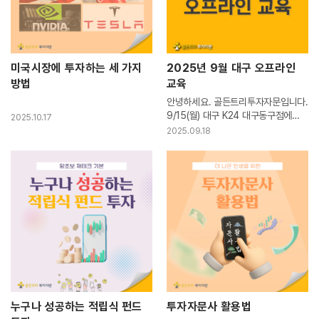
는 투자도 가능합니다.연금저축, 퇴직연금, 일반투자 모두 맞춤형 MP를
제공하고 있습니다. 맞춤형으로 자문계약이 가능해 고객님이 원하시는
투자상품이나 투자권유대행인이 주력으로 생각하는 상품을 제안하실 수
있습니다.이상으로 골든트리투자자문에서 투자권유대행인을 해야하는
6가지 이유에 대해 말씀드렸습니다.결론은 골든트리투자자문 투자권유
미국시장에 투자하는 세 가지
2025년 9월 대구 오프라인
대행인을 하면 자문수수료로 인해 소득을 추가적으로 창출할 수 있고, 자
방법
교육
문형 MP를 통해 고객관리와 영업을 손쉽게 할 수 있다는 점입니다.긴 글
안녕하세요. 골든트리투자자문입니다.
읽어주셔서 감사합니다.등록과 관련한 문의는 옆에 '문의하기'를 클릭해
9/15(월) 대구 K24 대구동구점에
2025.10.17
주세요.
서 오프라인 교육이 진행되었습니
2025.09.18
다. <FA 소득 월 300만원 플랜과 자
산가 & 법인자금 포트폴리오 구성>을
주제로 김경철 상무가 1교시 진행을
했고, 2교시는 <지금 당장 투자해...
누구나 성공하는 적립식 펀드
투자자문사 활용법