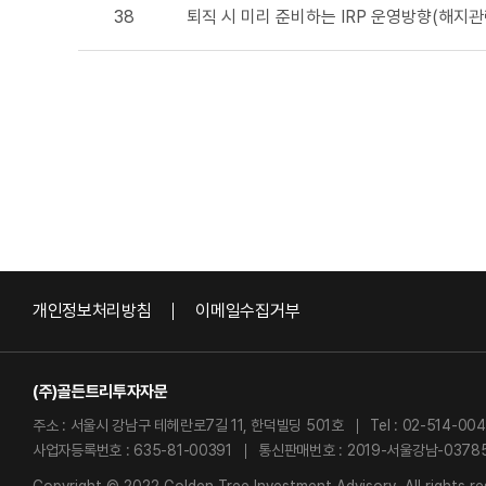
38
퇴직 시 미리 준비하는 IRP 운영방향(해지관
개인정보처리방침
이메일수집거부
(주)골든트리투자자문
주소 : 서울시 강남구 테헤란로7길 11, 한덕빌딩 501호
Tel : 02-514-00
사업자등록번호 : 635-81-00391
통신판매번호 : 2019-서울강남-0378