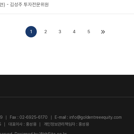
련) - 김성주 투자전문위원
1
2
3
4
5
49
Fax : 02-6925-6170
E-mail : info@goldentreeequity.com
5
대표이사 : 홍성용
개인정보관리책임자 : 홍성용