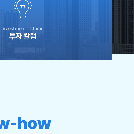
Investment Column
투자 칼럼
w-how