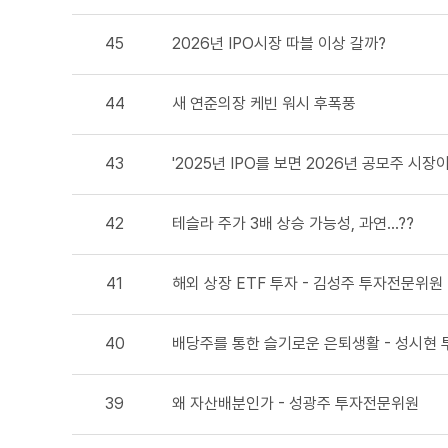
45
2026년 IPO시장 따블 이상 갈까?
44
새 연준의장 케빈 워시 후폭풍
43
'2025년 IPO를 보면 2026년 공모주 시장
42
테슬라 주가 3배 상승 가능성, 과연...??
41
해외 상장 ETF 투자 - 김성주 투자전문위원
40
배당주를 통한 슬기로운 은퇴생활 - 성시현
39
왜 자산배분인가 - 성광주 투자전문위원