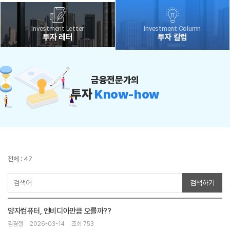
Investment Letter
Investment Column
투자 레터
투자 칼럼
금융전문가의
투자
Know-how
전체 : 47
검색하기
양자컴퓨터, 엔비디아만큼 오를까??
김경철
2026-03-14
조회 753