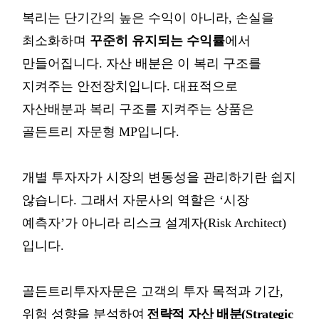
복리는
단기간의
높은
수익이
아니라
,
손실을
최소화하며
꾸준히
유지되는
수익률
에서
만들어집니다
.
자산
배분은
이
복리
구조를
지켜주는
안전장치입니다
.
대표적으로
자산배분과 복리 구조를 지켜주는 상품은
골든트리 자문형 MP입니다.
개별
투자자가
시장의
변동성을
관리하기란
쉽지
않습니다
.
그래서
자문사의
역할은
‘
시장
예측자
’
가
아니라
리스크
설계자
(Risk Architect)
입니다
.
골든트리투자자문은
고객의
투자
목적과
기간
,
위험
성향을
분석하여
전략적
자산
배분
(Strategic