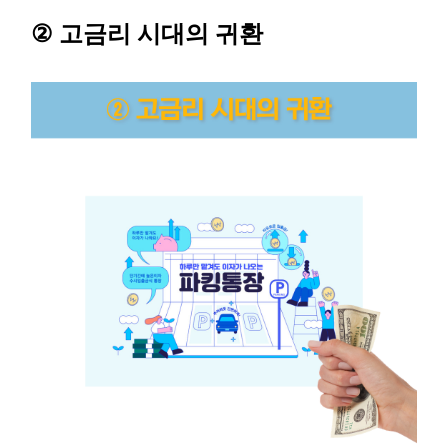
②
고금리 시대의 귀
환