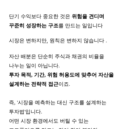
단기
수익보다
중요한
것은
위험을
견디며
꾸준히
성장하는
구조
를
만드는
일입니다
,
시장은 변하지만
원칙은 변하지 않습니다
.
자산
배분은
단순히
주식과
채권의
비율을
나누는
일이
아닙니다
.
투자
목적
,
기간
,
위험
허용도에
맞추어
자산을
설계하는
전략적
접근
이죠
.
즉
, '
시장을
예측하는
대신
구조를
설계하는
투자법'
입니다
.
어떤
시장
환경에서도
버틸
수
있는