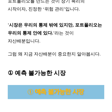
포트폴리오를
만드는
것이 장기
복리의
시작이자
,
진정한
‘
위험
관리
’
입니다
.
'시장은
우리의
통제
밖에
있지만
,
포트폴리오는
우리의
통제
안에
있다
.'
라는
것이
자산배분입니다
.
그럼 왜 지금 자산배분이 중요한지 알아봅시다
.
①
예측 불가능한 시
장