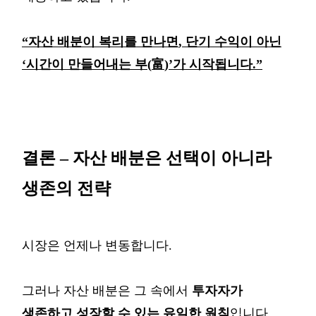
“
자산
배분이
복리를
만나면
,
단기
수익이
아닌
‘
시간이
만들어내는
부
(
富
)’
가
시작됩니다
.”
결론
–
자산
배분은
선택이
아니라
생존의
전략
시장은
언제나
변동합니다
.
그러나
자산
배분은
그
속에서
투자자가
생존하고
성장할
수
있는
유일한
원칙
입니다
.