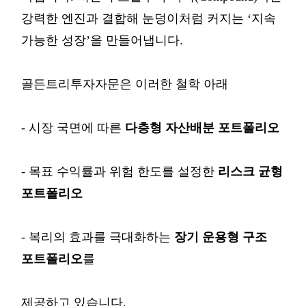
강력한
엔진과
결합해 눈덩이처럼
커지는
‘
지속
가능한
성장
’
을
만들어냅니다
.
골든트리투자자문은
이러한
철학
아래
- 시장
국면에
따른
다층형
자산배분
포트폴리오
- 목표
수익률과
위험
한도를
설정한
리스크
균형
포트폴리오
- 복리의
효과를
극대화하는
장기
운용형
구조
포트폴리오
를
제공하고
있습니다
.