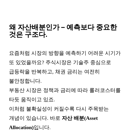
–
왜 자산배분인가
예측보다 중요한
것은 구조다
.
요즘처럼
시장의
방향을
예측하기
어려운
시기가
또
있었을까요
?
주식시장은
기술주
중심으로
급등락을
반복하고
,
채권
금리는
여전히
불안정합니다
.
부동산
시장은
정책과
금리에
따라
롤러코스터를
타듯
움직이고
있죠
.
이처럼
불확실성이
커질수록 다시
주목받는
개념이
있습니다
.
바로
자산
배분
(Asset
Allocation)
입니다
.