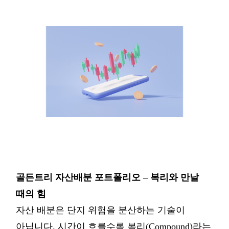
골든트리
자산배분
포트폴리오
–
복리와
만날
때의
힘
자산
배분은
단지
위험을
분산하는
기술이
아닙니다
.
시간이
흐를수록
복리
(Compound)
라는