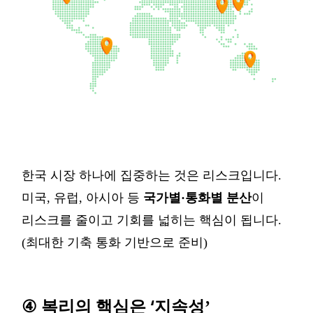
한국
시장
하나에
집중하는
것은
리스크입니다
.
미국
,
유럽
,
아시아
등
국가별
·
통화별
분산
이
리스크를
줄이고
기회를
넓히는
핵심이
됩니다
.
(
최대한 기축 통화 기반으로 준비
)
‘
④
복리의 핵심은
지속성
’