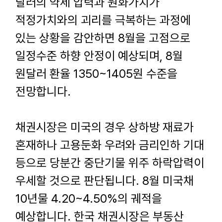
달러의 약세 압력과 원화가치가
적정가치와의 괴리를 극복하는 과정에
있는 상황을 감안하면
8
월을 고점으로
일정수준 하향 안정이 예상되며
, 8
월
원달러 환율
1350~1405
원 수준을
전망합니다
.
채권시장은 미국의 경우 상하방 재료가
혼재하나 고용둔화 우려와 금리인하 기대
등으로 당분간 중단기물 위주 하락압력이
우세할 것으로 판단됩니다
. 8
월 미국채
10
년물
4.20~4.50%
의 궤적을
예상합니다
.
한국 채권시장은 부동산