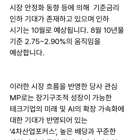
시장 안정화 동향 등에 의해
기준금리
인하 기대가 존재하고 있으며 인하
시기는
10
월로 예상됩니다
. 8
월
10
년물
기준
2.75~2.90%
의 움직임을
예상합니다
.
이러한 시장 흐름을 반영한 당사 관심
MP
로는 장기구조적 성장이 가능한
테크기업의 미래 및
AI
의 확장 가속화에
대한 기대가 반영되어 있는
‘4
차산업포커스
’,
높은 배당과 꾸준한