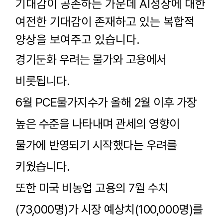
기대감이 공존하는 가운데
AI
성장에 대한
여전한 기대감이 존재하고 있는 복합적
양상을 보여주고 있습니다
.
경기둔화 우려는 물가와 고용에서
비롯됩니다
.
6
월
PCE
물가지수가 올해
2
월 이후 가장
높은 수준을 나타내며 관세의 영향이
물가에 반영되기 시작했다는 우려를
키웠습니다.
또한
미국 비농업 고용의
7
월 수치
(73,000
명
)
가 시장 예상치
(100,000
명
)
를