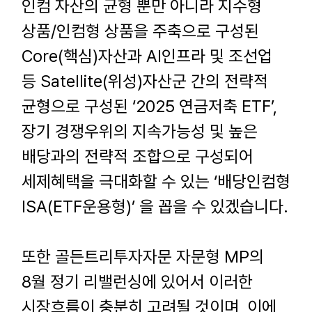
인컴 자산의 균형 뿐만 아니라 지수형
상품
/
인컴형 상품을 주축으로 구성된
Core(
핵심
)
자산과
AI
인프라 및 조선업
등
Satellite(
위성
)
자산군 간의 전략적
균형으로 구성된
‘2025
연금저축
ETF’,
장기 경쟁우위의 지속가능성 및 높은
배당과의 전략적 조합으로 구성되어
세제혜택을 극대화할 수 있는
‘
배당인컴형
ISA(ETF
운용형
)’
을 꼽을 수 있겠습니다
.
또한 골든트리투자자문 자문형
MP
의
8
월 정기 리밸런싱에 있어서 이러한
시장흐름이 충분히 고려될 것이며
,
이에