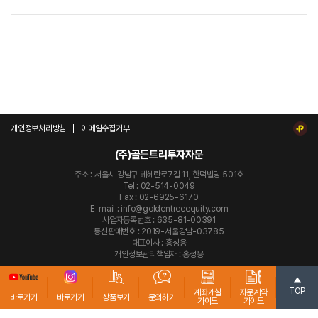
개인정보처리방침
이메일수집거부
(주)골든트리투자자문
주소 : 서울시 강남구 테헤란로7길 11, 한덕빌딩 501호
Tel : 02-514-0049
Fax : 02-6925-6170
E-mail : info@goldentreeequity.com
사업자등록번호 : 635-81-00391
통신판매번호 : 2019-서울강남-03785
대표이사 : 홍성용
개인정보관리책임자 : 홍성용
Copyright © 2022 Golden Tree Investment Advisory. All rights reserved.
Designed by WebSite.co.kr
TOP
계좌개설
자문계약
바로가기
바로가기
상품보기
문의하기
가이드
가이드