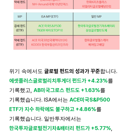
글로벌 펀드의 성과가 꾸준
.
위기 속에서도
합니다
에셋플러스글로벌리치투게더 펀드가
+4.23%
를
,
AB
미국그로스 펀드도
+1.63%
기록했고
를
. ISA
ACE
미국
S&P500
기록했습니다
에서는
ETF
가 지수 하락에도 불구하고
+4.86%
를
.
기록했습니다
일반투자에서는
한국투자글로벌전기차
&
배터리 펀드가
+5.77%
,