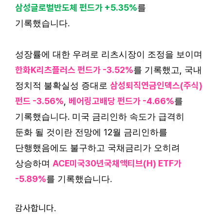
삼성글로벌반도체 펀드가
+5.35%
를
기록했습니다
.
성장률에 대한 우려로 리츠시장이 조정을 보이며
한화
K
리츠플러스 펀드가
-3.52%
,
를 기록했고
국내
삼성퇴직연금인덱스
(
주식
)
정치적 불확실성 증대로
펀드
-3.56%
,
베어링고배당 펀드가
-4.66%
를
.
기록했습니다
미국 금리인하 속도가 급격히
12
둔화 될 것이란 전망에
월 금리인하를
단행했음에도 불구하고 국채금리가 오히려
ACE
미국
30
년국채액티브
(H) ETF
가
상승하며
-5.89%
를 기록했습니다
.
감사합니다.