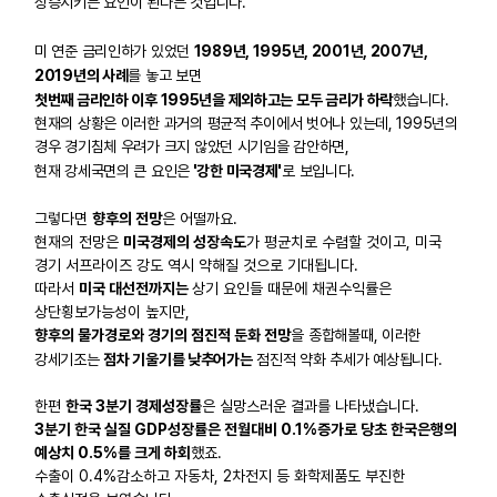
상승시키는 요인이 된다는 것입니다.
미 연준 금리인하가 있었던
1989년, 1995년, 2001년, 2007년,
2019년의 사례
를 놓고 보면
첫번째 금리인하 이후 1995년을 제외하고는 모두 금리가 하락
했습니다.
현재의 상황은 이러한 과거의 평균적 추이에서 벗어나 있는데,
1995년의
경우 경기침체 우려가 크지 않았던 시기임을 감안하면,
현재 강세국면의 큰 요인은
'강한 미국경제'
로 보입니다.
그렇다면
향후의 전망
은 어떨까요.
현재의 전망은
미국경제의 성장속도
가 평균치로 수렴할 것이고, 미국
경기 서프라이즈 강도 역시 약해질 것으로 기대됩니다.
따라서
미국 대선전까지는
상기 요인들 때문에 채권수익률은
상단횡보가능성이 높지만,
향후의 물가경로와 경기의 점진적 둔화 전망
을
종합해볼때, 이러한
강세기조는
점차 기울기를 낮추어가는
점진적 약화 추세가 예상됩니다.
한편
한국 3분기 경제성장률
은 실망스러운 결과를 나타냈습니다.
3분기 한국 실질 GDP성장률은 전월대비 0.1%증가로 당초 한국은행의
예상치 0.5%를 크게 하회
했죠.
수출이 0.4%감소하고 자동차, 2차전지 등 화학제품도 부진한