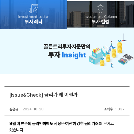
Investment Letter
Investment Column
투자 레터
투자 칼럼
골든트리투자자문만의
투자
Insight
[Issue&Check] 금리가 왜 이럴까
김홍규
2024-10-28
조회수
1,037
9월 미 연준의 금리인하에도 시장은 여전히 강한 금리기조
를 보이고
있습니다.