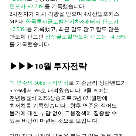
펀드가
+2.73%
를 기록했습니다
.
2
차전지가 재차 각광을 받으며
4
차산업포커스
MP
내
한국투자글로벌전기차
&
배터리 펀드가
+7.53%
를 기록했고
,
최근 말도 많고 탈도 많은
반도체 펀드인
삼성글로벌반도체 펀드는
+4.76%
를 기록했습니다
.
▶
▶
▶10
월 투자전략
미 연준의
50bp
금리인하
로 기준금리 상단밴드가
5.5%
에서
5%
로 내려왔습니다
. 8
월
PCE
는
전년동월비
2.2%
상승으로
3
년
6
개월만에
최저치를 기록했습니다
.
향후 연준은 적어도
물가에 대한 부담 없이 고용정책에 집중할 수
있는 바탕이 마련된 것으로 보입니다
.