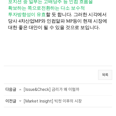
포지션 중 일부는 고배당주 등
인컴
흐름을
확보하는
쪽으로전환하는
다소 보수적
투자방향성이 유효
할 듯 합니다
.
그러한 시각에서
당사
4
차산업
MP
와
인컴알파
MP
등이 현재 시장에
대한 좋은 대안이 될 수 있을 것으로 보입니다.
목록
다음글
[Issue&Check] 금리가 왜 이럴까
이전글
[Market Insight] 빅컷 이후의 시장