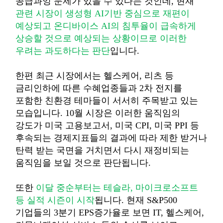
공급과잉 문제가 있을 수 있다는 것인데
,
현재
관련 시장이 생성형
AI
기반 중심으로 재편이
예상되고
온디바이스
AI
의 침투율이 급속하게
상승할 것으로 예상되는 상황이므로 이러한
우려는 과도하다는 판단
입니다
.
한편 최근 시장에서는 헬스케어
,
리츠 등
금리인하에 따른 수혜업종들과
2
차 전지를
포함한 친환경 테마들이 서서히 주목받고 있는
모습입니다
. 10
월 시장은 이러한 움직임의
강도가 미국 고용보고서
,
미국
CPI,
미국
PPI
등
후속되는 경제지표들의 결과에 따라 제한 받거나
탄력 받는 국면을 거치면서 다시 재정비되는
움직임을 보일 것으로 판단됩니다
.
또한
이달 중순부터는 테슬라
,
마이크로소프트
등 실적 시즌이 시작
됩니다
.
현재
S&P500
기업들의
3
분기
EPS
증가율로 보면
IT,
헬스케어
,