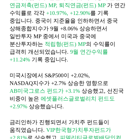
연금저축
(
펀드
) MP,
퇴직연금
(
펀드
)
MP
가 연간
수익률로 각각
+10.97%, +12.90%
를 기록
중입니다
.
중국이 지준율을 인하하면서 중국
상해종합지수가
9
월
+8.06%
상승하면서
일반투자
MP
중에서 미국과 중국에
분산투자하는
적립형
(
펀드
) MP
의 수익률이
급격히 개선되었습니다
.
9
월 연간수익률
+11.24%
기록 중입니다
.
미국시장에서
S&P500
이
+2.02%,
NASDAQ
지수가
+2.7%
상승한 영향으로
AB
미국그로스
펀드가
+3.1%
상승했고
,
선진국
비중이 높은
에셋플러스글로벌리치
펀드도
+2.97%
상승했습니다
.
금리인하가 진행되면서
가치주
펀드들이
움직였습니다
.
VIP
한국형가치투자펀드가
+2.81%
로 상승했고
,
피델리티글로벌배당인컴