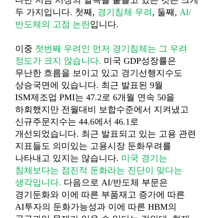
다만 지금 시장의 발목을 붙들고 있는 것은 크게
두 가지입니다
.
첫째
,
경기침체 우려
,
둘째
,
AI/
반도체의 고점 논란
입니다
.
이중
첫번째 우려인 먼저 경기침체는 그 우려
정도가 크지 않습니다
.
미국
GDP
성장률은
무난한 흐름을 보이고 있고 경기선행지수도
상승국면에 있습니다
.
최근 발표된
9
월
ISM
제조업
PMI
는
47.2
로
6
개월 연속
50
을
하회했지만 전월대비 보합수준에서 지켜냈고
신규주문지수는
44.6
에서
46.1
로
개선되었습니다
.
최근 발표되고 있는 고용 관련
지표들도
의미있는
고용시장 둔화우려를
나타내고 있지는 않습니다
.
미국 경기는
침체보다는 점진적 둔화라는 진단이 맞다는
생각입니다
.
다음으로
AI/
반도체 부문은
경기둔화와 이에 따른 부품재고 증가에 따른
AI
투자의 둔화가능성과 이에 따른
HBM
의