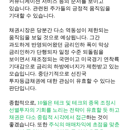
커뮤니케이션 서비스 등의 순서를 보이고
있습니다
.
관련된 주가들의 긍정적 움직임을
기대할 수 있습니다
.
채권시장은 당분간 다소 역동성이 제한되는
움직임을 보일 것으로 예상됩니다
.
그간
과도하게 반영되어왔던 금리인하 폭이 막상
금리인하가 단행되자 일정 수준 되돌림을
보이면서 재조정되는 국면이고 미국경기 연착륙
기대감으로 금리의
하방에너지가
제한받고
있는
모습입니다
.
중단기적으로 선진국
투자등급채권에 대한 관심이 유효할 수 있다는
판단입니다
.
종합적으로
,
10
월은
테크
및
테크외
종목
조정시
선별투자의 기회를 노리는 전략이 유효할 듯 하고
채권은 다소 중립적 시각에서 접근
하는 것이
좋겠습니다
.
또한
주식의 매매차익에 초점을 맞춘